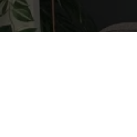
Réserver
Titre du bloc prise de rendez-vous
SOUS-TITRE DU BLOC
Homme
Femme
Coloration Naturelle Carmen RuItuel par Eugene