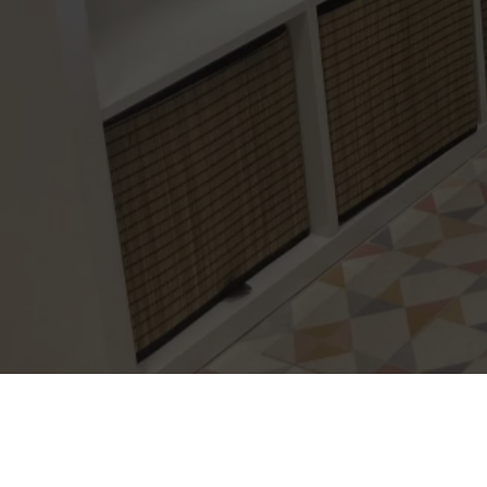
CAMILLE V
Nous trouver
COIFFURE
32 bis , Rue Paul C